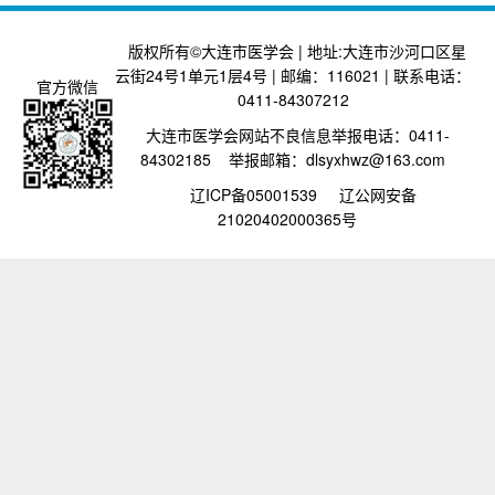
版权所有©大连市医学会 | 地址:大连市沙河口区星
云街24号1单元1层4号 | 邮编：116021 | 联系电话：
官方微信
0411-84307212
大连市医学会网站不良信息举报电话：0411-
84302185 举报邮箱：dlsyxhwz@163.com
辽ICP备05001539
辽公网安备
21020402000365号